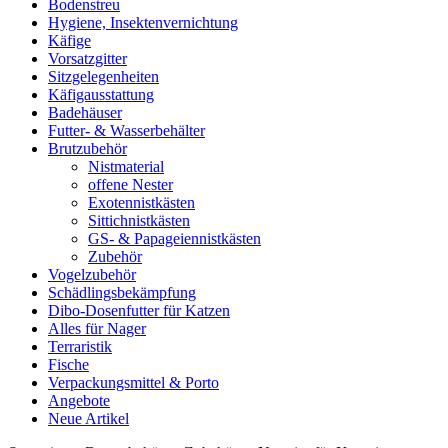
Bodenstreu
Hygiene, Insektenvernichtung
Käfige
Vorsatzgitter
Sitzgelegenheiten
Käfigausstattung
Badehäuser
Futter- & Wasserbehälter
Brutzubehör
Nistmaterial
offene Nester
Exotennistkästen
Sittichnistkästen
GS- & Papageiennistkästen
Zubehör
Vogelzubehör
Schädlingsbekämpfung
Dibo-Dosenfutter für Katzen
Alles für Nager
Terraristik
Fische
Verpackungsmittel & Porto
Angebote
Neue Artikel